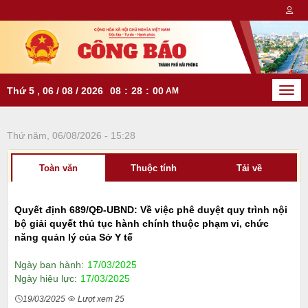
Thứ 5 , 06 / 08 / 2026
08
:
28
:
00
AM
Togg
navi
Thứ năm, 06/08/2026 - 15:28
Toàn văn
Thuộc tính
Tải về
Quyết định 689/QĐ-UBND: Về việc phê duyệt quy trình nội
bộ giải quyết thủ tục hành chính thuộc phạm vi, chức
năng quản lý của Sở Y tế
Ngày ban hành:
17/03/2025
Ngày hiệu lực:
17/03/2025
19/03/2025
Lượt xem 25