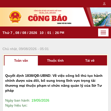
Thứ 7 , 08 / 08 / 2026
10
:
01
:
26
PM
Togg
navi
Chủ nhật, 09/08/2026 - 05:01
Toàn văn
Thuộc tính
Tải về
Quyết định 1838/QĐ-UBND: Về việc công bố thủ tục hành
chính được sửa đổi, bổ sung trong lĩnh vực trọng tài
thương mại thuộc phạm vi chức năng quản lý của Sở Tư
pháp
Ngày ban hành:
19/05/2026
Ngày hiệu lực: