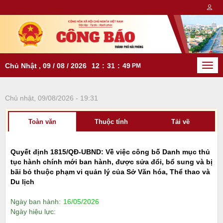
Chủ Nhật , 09 / 08 / 2026
12
:
31
:
49
PM
Togg
navi
Chủ nhật, 09/08/2026 - 19:31
Toàn văn
Thuộc tính
Tải về
Quyết định 1815/QĐ-UBND: Về việc công bố Danh mục thủ
tục hành chính mới ban hành, được sửa đổi, bổ sung và bị
bãi bỏ thuộc phạm vi quản lý của Sở Văn hóa, Thể thao và
Du lịch
Ngày ban hành:
16/05/2026
Ngày hiệu lực: