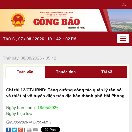
Thứ 6 , 07 / 08 / 2026
10
:
42
:
02
PM
Togg
navi
Thứ bảy, 08/08/2026 - 05:42
Toàn văn
Thuộc tính
Tải về
Chỉ thị 12/CT-UBND: Tăng cường công tác quản lý tần số
và thiết bị vô tuyến điện trên địa bàn thành phố Hải Phòng
Ngày ban hành:
18/05/2026
Ngày hiệu lực:
21/05/2026
Lượt xem 3
|