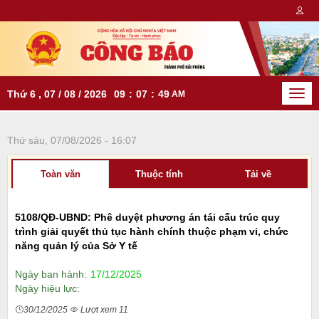
Thứ 6 , 07 / 08 / 2026
09
:
07
:
49
AM
Togg
navi
Thứ sáu, 07/08/2026 - 16:07
Toàn văn
Thuộc tính
Tải về
5108/QĐ-UBND: Phê duyệt phương án tái cấu trúc quy
trình giải quyết thủ tục hành chính thuộc phạm vi, chức
năng quản lý của Sở Y tế
Ngày ban hành:
17/12/2025
Ngày hiệu lực:
30/12/2025
Lượt xem 11