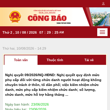
Thứ 2 , 10 / 08 / 2026
07
:
29
:
25
AM
Togg
navi
Thứ hai, 10/08/2026 - 14:29
Toàn văn
Thuộc tính
Tải về
Nghị quyết 09/2026/NQ-HĐND: Nghị quyết quy định mức
phụ cấp đối với từng chức danh người hoạt động không
chuyên trách ở thôn, tổ dân phố; việc kiêm nhiệm chức
danh, mức phụ cấp kiêm nhiệm chức danh; số lượng,
chức danh, mức hỗ trợ hằng tháng ...
Ngày ban hành:
23/06/2026
Ngày hiệu lực:
23/06/2026